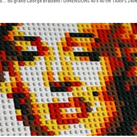
u… du grand George Brassens ! DIMENSIONS 40 x 40 cm TARIFS 240€.