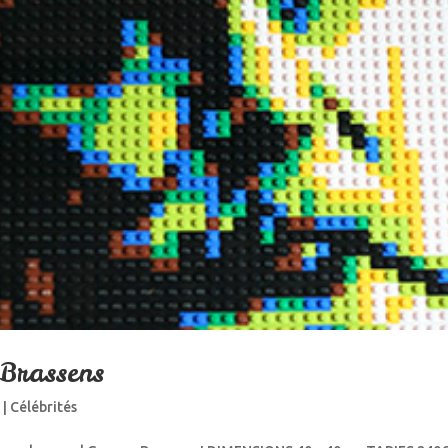
Brassens
4
|
Célébrités